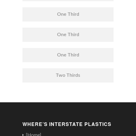
One Third
One Third
One Third
Two Thirds
WHERE’S INTERSTATE PLASTICS
[Home]