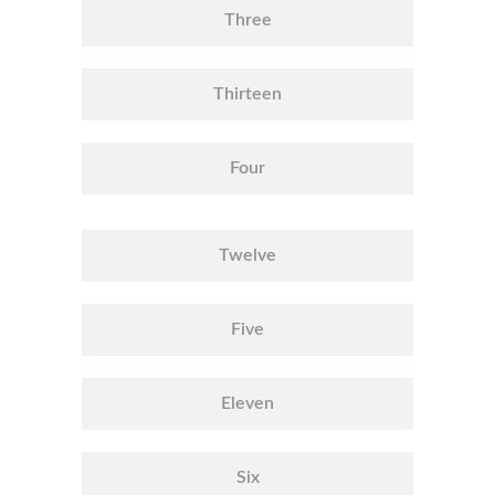
Three
Thirteen
Four
Twelve
Five
Eleven
Six