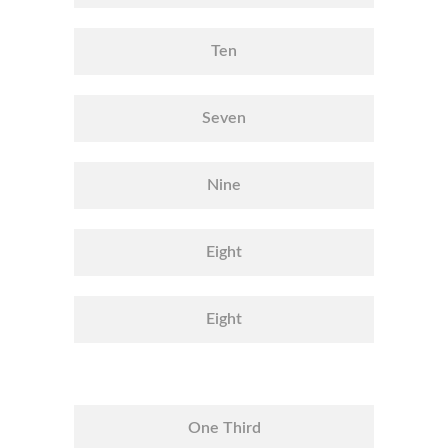
Ten
Seven
Nine
Eight
Eight
One Third